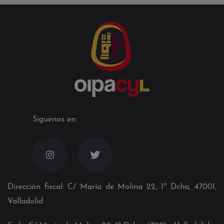
Más recetas de «Enjoy it´s from Europe» en
https://www.potato.ie/
Siguenos en:
Dirección fiscal: C/ María de Molina 22, 1º Dcha, 47001,
Valladolid