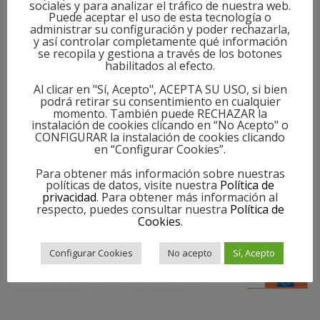
sociales y para analizar el tráfico de nuestra web.
Puede aceptar el uso de esta tecnología o
Bate los huevos con el extracto de vainilla durante
administrar su configuración y poder rechazarla,
unos 5 minutos y añade la mantequilla cortada en
y así controlar completamente qué información
se recopila y gestiona a través de los botones
trocitos, el zumo de lima y el ron.
habilitados al efecto.
Luego agrega el puré de patatas poco a poco a la
Al clicar en "Sí, Acepto", ACEPTA SU USO, si bien
mezcla mientras revuelves hasta obtener una
podrá retirar su consentimiento en cualquier
momento. También puede RECHAZAR la
masa homogénea.
instalación de cookies clicando en “No Acepto" o
Coloca las manzanas peladas y cortadas en
CONFIGURAR la instalación de cookies clicando
en “Configurar Cookies”.
cuartos (excepto una) y tritura con la batidora.
Vierte la mezcla en un molde rectangular y coloca
Para obtener más información sobre nuestras
políticas de datos, visite nuestra
Política de
la manzana sobrante en la superficie.
privacidad
. Para obtener más información al
respecto, puedes consultar nuestra
Política de
Hornea durante 45 minutos. Comprueba si está
Cookies
.
cocido con la punta de un cuchillo que debe salir
seca.
Configurar Cookies
No acepto
Sí, Acepto
Emplata y…
¡Listo para disfrutar!