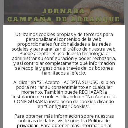
Utilizamos cookies propias y de terceros para
personalizar el contenido de la web,
proporcionarles funcionalidades a las redes
sociales y para analizar el tráfico de nuestra web.
Puede aceptar el uso de esta tecnología o
administrar su configuración y poder rechazarla,
y así controlar completamente qué información
OIPACYL celebra la Jornada de Arranque de
se recopila y gestiona a través de los botones
patata 2025 en Tordesillas.
habilitados al efecto.
Al clicar en "Sí, Acepto", ACEPTA SU USO, si bien
LUNES, 26 MAYO 2025
BY
OIPACYL
podrá retirar su consentimiento en cualquier
momento. También puede RECHAZAR la
instalación de cookies clicando en “No Acepto" o
En la tarde de hoy, 26 de mayo, la Organización
CONFIGURAR la instalación de cookies clicando
en “Configurar Cookies”.
Interprofesional de la Patata de Castilla y León,
OIPACYL, tiene prevista celebrar la Jornada de la
Para obtener más información sobre nuestras
políticas de datos, visite nuestra
Política de
campaña de arranque de la patata 2025 en el
privacidad
. Para obtener más información al