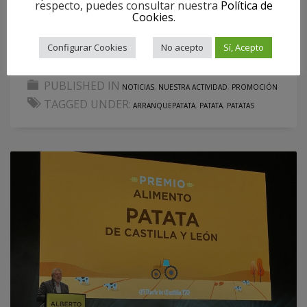
respecto, puedes consultar nuestra
Política de
salón de actos de las Casas del Tratado de
Cookies
.
Tordesillas, jornada que empieza a ser un
referente dentro del panorama
Configurar Cookies
No acepto
Sí, Acepto
PUBLISHED IN
NOTICIAS
,
NUESTRA ACTIVIDAD
,
PROMOCIÓN
TAGGED UNDER:
ARRANQUEPATATA
,
PATATA
,
PATATAS