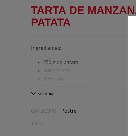
TARTA DE MANZAN
PATATA
Ingredientes:
250 g de patata
3 Manzanas
3 Huevos
125 g de mantequilla
1 cucharadita de vainilla en polvo
230 g de azúcar
CATEGORY
Postre
1 Cucharada de zumo de lima
1 Cucharada de ron
TAGS
Preparación: