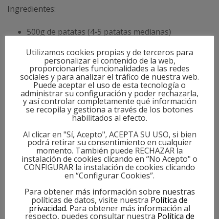
Ingredientes:
500g de patatas (4-5 patatas medianas)
1/2 puerro
Utilizamos cookies propias y de terceros para
2 zanahorias
personalizar el contenido de la web,
proporcionarles funcionalidades a las redes
3 hojas de col blanca
sociales y para analizar el tráfico de nuestra web.
1 ajete y 2 dientes de ajo
Puede aceptar el uso de esta tecnología o
administrar su configuración y poder rechazarla,
4 huevos (3 cocidos y 1 batido)
y así controlar completamente qué información
se recopila y gestiona a través de los botones
CATEGORY
Sal
habilitados al efecto.
Especias: pimienta, curry, comino
Al horno
,
Originales
Al clicar en "Sí, Acepto", ACEPTA SU USO, si bien
1 vaso de agua
podrá retirar su consentimiento en cualquier
TAGS
3 cucharadas de aceite de oliva
momento. También puede RECHAZAR la
instalación de cookies clicando en “No Acepto" o
CONFIGURAR la instalación de cookies clicando
Ingredientes para adornar (al gusto):
en “Configurar Cookies”.
Queso en lonchas
Para obtener más información sobre nuestras
políticas de datos, visite nuestra
Política de
Tomates cherry
privacidad
. Para obtener más información al
respecto, puedes consultar nuestra
Política de
Aceitunas