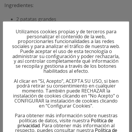
Ingredientes:
2 patatas grandes
50 g maicena
Utilizamos cookies propias y de terceros para
50 g harina de trigo
personalizar el contenido de la web,
proporcionarles funcionalidades a las redes
50 g queso rallado
sociales y para analizar el tráfico de nuestra web.
1 Huevo
Puede aceptar el uso de esta tecnología o
administrar su configuración y poder rechazarla,
1 cucharada de sal
y así controlar completamente qué información
se recopila y gestiona a través de los botones
CATEGORY
1 cucharada de ajo en polvo
habilitados al efecto.
Aperitivo
,
Festividades
,
Navidad
,
Originales
Preparación:
Al clicar en "Sí, Acepto", ACEPTA SU USO, si bien
podrá retirar su consentimiento en cualquier
TAGS
momento. También puede RECHAZAR la
Pela las patatas, cáscalas y cuécelas en agua con
instalación de cookies clicando en “No Acepto" o
sal hasta que estén tiernas al pinchado.
CONFIGURAR la instalación de cookies clicando
en “Configurar Cookies”.
Escúrrelas y hazlas puré con la ayuda de un
tenedor, pasapuré o batidora.
Para obtener más información sobre nuestras
políticas de datos, visite nuestra
Política de
Deja enfriar la mezcla en el frigorífico.
privacidad
. Para obtener más información al
respecto, puedes consultar nuestra
Política de
Añade la harina, la maicena, el huevo, el queso, la