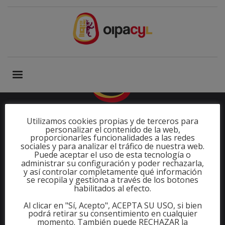
Utilizamos cookies propias y de terceros para
personalizar el contenido de la web,
proporcionarles funcionalidades a las redes
sociales y para analizar el tráfico de nuestra web.
Siguenos en:
Puede aceptar el uso de esta tecnología o
administrar su configuración y poder rechazarla,
y así controlar completamente qué información
se recopila y gestiona a través de los botones
habilitados al efecto.
Al clicar en "Sí, Acepto", ACEPTA SU USO, si bien
podrá retirar su consentimiento en cualquier
Dirección fiscal: C/ María de Molina 22, 1º Dcha, 47001,
momento. También puede RECHAZAR la