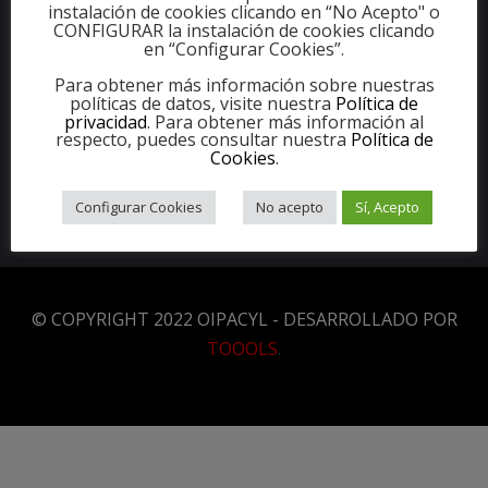
instalación de cookies clicando en “No Acepto" o
Valladolid
CONFIGURAR la instalación de cookies clicando
en “Configurar Cookies”.
Sede: C/ María de Molina 22, 1º Dcha, 4700
1
- Valladolid
Para obtener más información sobre nuestras
políticas de datos, visite nuestra
Política de
privacidad
. Para obtener más información al
983 37 75 03
respecto, puedes consultar nuestra
Política de
Cookies
.
info@oipacyl.org
Configurar Cookies
No acepto
Sí, Acepto
© COPYRIGHT 2022 OIPACYL - DESARROLLADO POR
TOOOLS
.