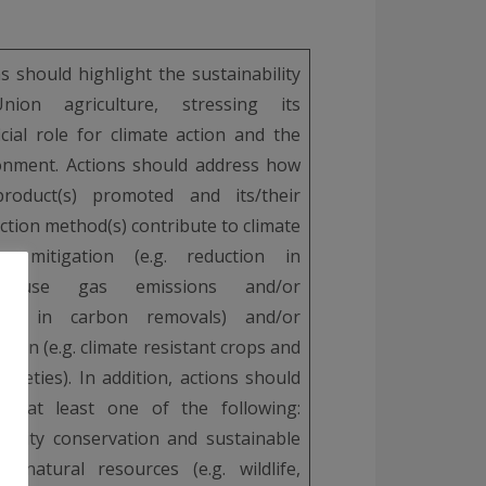
s should highlight the sustainability
nion agriculture, stressing its
icial role for climate action and the
onment. Actions should address how
roduct(s) promoted and its/their
ction method(s) contribute to climate
e mitigation (e.g. reduction in
nhouse gas emissions and/or
ease in carbon removals) and/or
tion (e.g. climate resistant crops and
arieties). In addition, actions should
ss at least one of the following:
versity conservation and sustainable
f natural resources (e.g. wildlife,