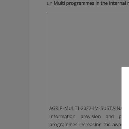
un
Multi programmes in the internal 
AGRIP-MULTI-2022-IM-SUSTAINABL
Information provision and prom
programmes increasing the awaren