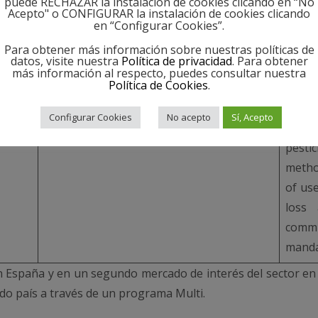
puede RECHAZAR la instalación de cookies clicando en “No
animal
lands
Acepto" o CONFIGURAR la instalación de cookies clicando
en “Configurar Cookies”.
wate
effic
Para obtener más información sobre nuestras políticas de
datos, visite nuestra
Política de privacidad
. Para obtener
pest
más información al respecto, puedes consultar nuestra
Política de Cookies
.
manag
balan
Configurar Cookies
No acepto
Sí, Acepto
sal
pesti
metho
of use
loss
comm
manda
n España y en un segundo mercado de interés del sector en
do país a través de un programa Multi.