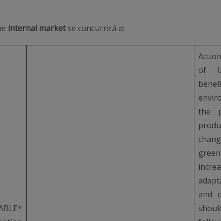
he
internal market
se concurrirá a:
Action
of U
benef
envir
the p
produ
chang
gree
incr
adapt
and c
ABLE*
shou