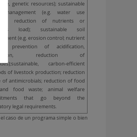
cape, genetic resources); sustainable
r management (e.g. water use
iency, reduction of nutrients or
icides load); sustainable soil
ement (e.g. erosion control; nutrient
ce; prevention of acidification,
inization, reduction of
cides);sustainable, carbon-efficient
ds of livestock production; reduction
 of antimicrobials; reduction of food
 and food waste; animal welfare
itments that go beyond the
tory legal requirements.
 el caso de un programa simple o bien