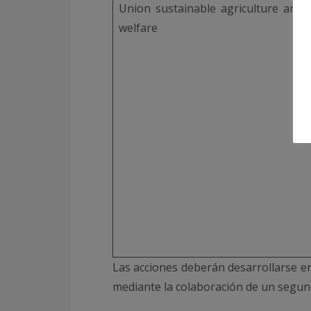
Union sustainable agriculture and 
welfare
Las acciones deberán desarrollarse e
mediante la colaboración de un segun