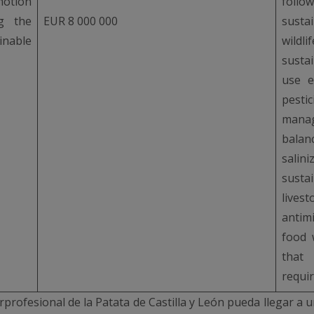
otion
follo
g the
EUR 8 000 000
susta
nable
wildl
susta
use e
pest
manag
balan
salin
susta
lives
antim
food 
that
requi
rprofesional de la Patata de Castilla y León pueda llegar a