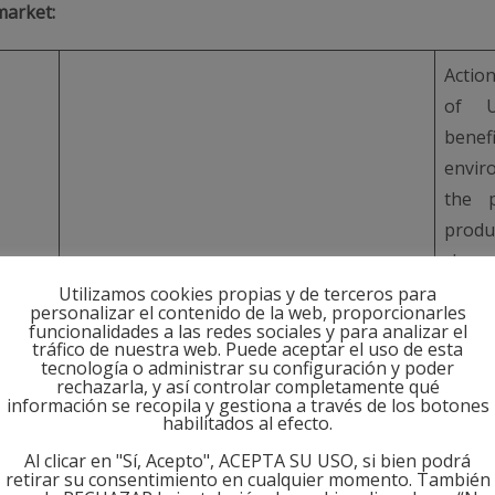
market:
Action
of U
benef
envir
the p
produ
chang
gree
Utilizamos cookies propias y de terceros para
personalizar el contenido de la web, proporcionarles
incr
funcionalidades a las redes sociales y para analizar el
tráfico de nuestra web. Puede aceptar el uso de esta
adapta
tecnología o administrar su configuración y poder
crop v
rechazarla, y así controlar completamente qué
información se recopila y gestiona a través de los botones
E*
addre
habilitados al efecto.
otion
biodi
Al clicar en "Sí, Acepto", ACEPTA SU USO, si bien podrá
ess of
EUR 12 000 000
use o
retirar su consentimiento en cualquier momento. También