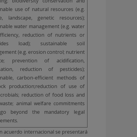
wing: biodiversity conservation and
inable use of natural resources (e.g.
ife, landscape, genetic resources);
inable water management (e.g. water
fficiency, reduction of nutrients or
icides load); sustainable soil
ement (e.g. erosion control; nutrient
ce; prevention of acidification,
ization, reduction of pesticides);
inable, carbon-efficient methods of
tock production;reduction of use of
icrobials; reduction of food loss and
waste; animal welfare commitments
 go beyond the mandatory legal
rements.
 un acuerdo internacional se presentará