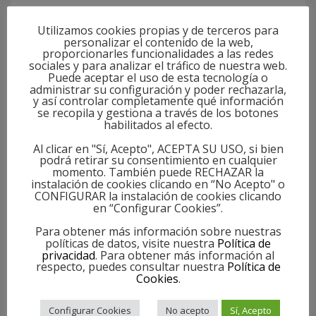
La organización patronal ha destacado «Gómez
Utilizamos cookies propias y de terceros para
fue una persona muy cercana y querida en la
personalizar el contenido de la web,
organización que recibió en 2012 el máximo
proporcionarles funcionalidades a las redes
sociales y para analizar el tráfico de nuestra web.
galardón empresarial que otorga Fele, el
Puede aceptar el uso de esta tecnología o
administrar su configuración y poder rechazarla,
Empresario Leonés del Año».
y así controlar completamente qué información
se recopila y gestiona a través de los botones
habilitados al efecto.
«Un premio en el que se reconoció su tenacidad y
esfuerzo durante su trayectoria empresarial.
Al clicar en "Sí, Acepto", ACEPTA SU USO, si bien
podrá retirar su consentimiento en cualquier
Cualidades que ha transmitido a sus hijos y que
momento. También puede RECHAZAR la
instalación de cookies clicando en “No Acepto" o
han llevado a Patatas Hijolusa, que forma parte
CONFIGURAR la instalación de cookies clicando
en la actualidad de la Junta Directiva de Fele, a
en “Configurar Cookies”.
convertirse en una empresa líder en su sector con
Para obtener más información sobre nuestras
políticas de datos, visite nuestra
Política de
gran capacidad de innovación», añade.
privacidad
. Para obtener más información al
respecto, puedes consultar nuestra
Política de
Facebook
Twitter
WhatsApp
Compartir
Cookies
.
Configurar Cookies
No acepto
Sí, Acepto