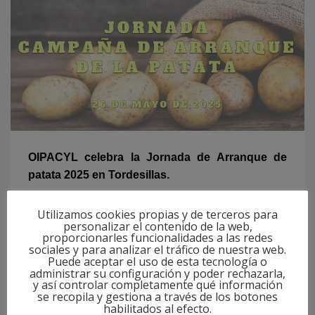
OIPACYL celebra la Jornada de Arranque de
patata 2025 en Tordesillas.
LUNES, 26 MAYO 2025
BY
OIPACYL
Utilizamos cookies propias y de terceros para
personalizar el contenido de la web,
proporcionarles funcionalidades a las redes
En la tarde de hoy, 26 de mayo, la Organización
sociales y para analizar el tráfico de nuestra web.
Puede aceptar el uso de esta tecnología o
Interprofesional de la Patata de Castilla y León,
administrar su configuración y poder rechazarla,
OIPACYL, tiene prevista celebrar la Jornada de la
y así controlar completamente qué información
se recopila y gestiona a través de los botones
campaña de arranque de la patata 2025 en el
habilitados al efecto.