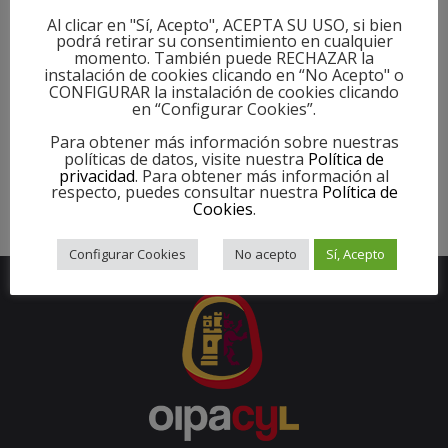
salón de actos de las Casas del Tratado de
Al clicar en "Sí, Acepto", ACEPTA SU USO, si bien
Tordesillas, jornada que empieza a ser un
podrá retirar su consentimiento en cualquier
momento. También puede RECHAZAR la
referente dentro del panorama
instalación de cookies clicando en “No Acepto" o
CONFIGURAR la instalación de cookies clicando
en “Configurar Cookies”.
PUBLISHED IN
NOTICIAS
,
NUESTRA ACTIVIDAD
,
PROMOCIÓN
Para obtener más información sobre nuestras
TAGGED UNDER:
ARRANQUEPATATA
,
PATATA
,
PATATAS
políticas de datos, visite nuestra
Política de
privacidad
. Para obtener más información al
respecto, puedes consultar nuestra
Política de
Cookies
.
Configurar Cookies
No acepto
Sí, Acepto