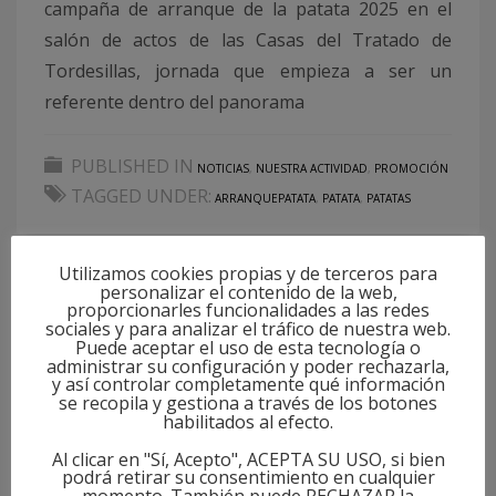
campaña de arranque de la patata 2025 en el
salón de actos de las Casas del Tratado de
Tordesillas, jornada que empieza a ser un
referente dentro del panorama
PUBLISHED IN
NOTICIAS
,
NUESTRA ACTIVIDAD
,
PROMOCIÓN
TAGGED UNDER:
ARRANQUEPATATA
,
PATATA
,
PATATAS
Utilizamos cookies propias y de terceros para
personalizar el contenido de la web,
proporcionarles funcionalidades a las redes
sociales y para analizar el tráfico de nuestra web.
Puede aceptar el uso de esta tecnología o
administrar su configuración y poder rechazarla,
y así controlar completamente qué información
se recopila y gestiona a través de los botones
habilitados al efecto.
Al clicar en "Sí, Acepto", ACEPTA SU USO, si bien
podrá retirar su consentimiento en cualquier