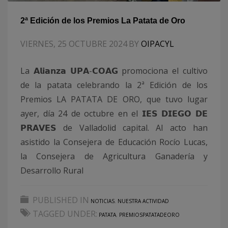
2ª Edición de los Premios La Patata de Oro
VIERNES, 25 OCTUBRE 2024
BY
OIPACYL
La 𝗔𝗹𝗶𝗮𝗻𝘇𝗮 𝗨𝗣𝗔-𝗖𝗢𝗔𝗚 promociona el cultivo
de la patata celebrando la 2ª Edición de los
Premios LA PATATA DE ORO, que tuvo lugar
ayer, día 24 de octubre en el 𝗜𝗘𝗦 𝗗𝗜𝗘𝗚𝗢 𝗗𝗘
𝗣𝗥𝗔𝗩𝗘𝗦 de Valladolid capital. Al acto han
asistido la Consejera de Educación Rocío Lucas,
la Consejera de Agricultura Ganadería y
Desarrollo Rural
PUBLISHED IN
NOTICIAS
,
NUESTRA ACTIVIDAD
TAGGED UNDER:
PATATA
,
PREMIOSPATATADEORO