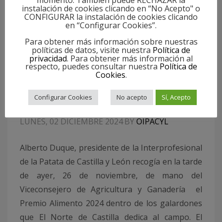
momento. También puede RECHAZAR la
instalación de cookies clicando en “No Acepto" o
CONFIGURAR la instalación de cookies clicando
en “Configurar Cookies”.
Para obtener más información sobre nuestras
políticas de datos, visite nuestra
Política de
privacidad
. Para obtener más información al
respecto, puedes consultar nuestra
Política de
Cookies
.
La patata de Castilla y León recibe el Premio
Alimento 2024 dentro de los galardones del
Configurar Cookies
No acepto
Sí, Acepto
Campo del Norte de Castilla.
LUNES, 02 DICIEMBRE 2024
BY
OIPACYL
Alberto Duque, presidente de la Interprofesional
de la Patata de Castilla y León recogía en la tarde
de ayer, 26 de noviembre, de mano del
Viceconsejero de Agricultura y Ganadería el
Premio Alimento 2024 dentro de los galardones
que El Norte de Castilla dedica al campo. El