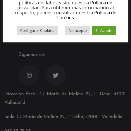
políticas de datos, visite nuestra
Política de
privacidad
. Para obtener más información al
respecto, puedes consultar nuestra
Política de
Cookies
.
Configurar Cookies
No acepto
Sí, Acepto
Siguenos en:
Dirección fiscal: C/ María de Molina 22, 1º Dcha, 47001,
Valladolid
Sede: C/ María de Molina 22, 1º Dcha, 4700
1
- Valladolid