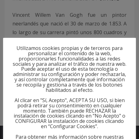
Vincent Willem Van Gogh fue un pintor
neerlandés que nació el 30 de marzo de 1.853. A
lo largo de su carrera pintó unos 800 cuadros y
realizó más de 1.600 dibujos, siendo Los
Utilizamos cookies propias y de terceros para
comedores de patatas una de sus grandes obras
personalizar el contenido de la web,
tempranas. Van Gogh finalizó esta obra durante
proporcionarles funcionalidades a las redes
sociales y para analizar el tráfico de nuestra web.
la primavera de 1.885, tras haber
Puede aceptar el uso de esta tecnología o
administrar su configuración y poder rechazarla,
y así controlar completamente qué información
se recopila y gestiona a través de los botones
PUBLISHED IN
NOTICIAS
habilitados al efecto.
TAGGED UNDER:
HISTORIA
,
PATATAS
,
VANGOGH
Al clicar en "Sí, Acepto", ACEPTA SU USO, si bien
podrá retirar su consentimiento en cualquier
momento. También puede RECHAZAR la
instalación de cookies clicando en “No Acepto" o
CONFIGURAR la instalación de cookies clicando
en “Configurar Cookies”.
Para obtener más información sobre nuestras