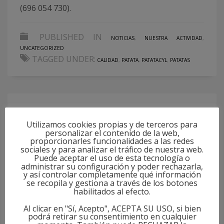
(696 054 730).
PUBLISHED IN
NOTICIAS
,
NUESTRA ACTIVIDAD
,
UNCATEGORIZED
TAGGED UNDER:
CALIDAD
,
PATATA
,
PATATACYL
,
PATATAS
Producto 100% local
Utilizamos cookies propias y de terceros para
personalizar el contenido de la web,
MIÉRCOLES, 03 SEPTIEMBRE 2025
BY
OIPACYL
proporcionarles funcionalidades a las redes
sociales y para analizar el tráfico de nuestra web.
Puede aceptar el uso de esta tecnología o
PUBLISHED IN
NUESTRA ACTIVIDAD
,
UNCATEGORIZED
administrar su configuración y poder rechazarla,
TAGGED UNDER:
y así controlar completamente qué información
CALIDAD
,
DESPERDICIO ALIMENTARIO
,
se recopila y gestiona a través de los botones
PATATA
,
PATATACYL
habilitados al efecto.
Al clicar en "Sí, Acepto", ACEPTA SU USO, si bien
podrá retirar su consentimiento en cualquier