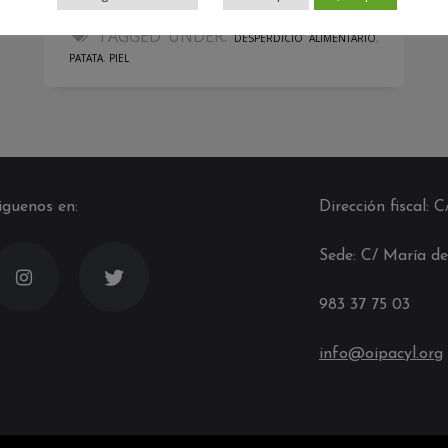
PUBLISHED IN
NOTICIAS
TAGGED UNDER:
DESPERDICIO ALIMENTARIO
,
PATATA
,
PIEL
iguenos en:
Dirección fiscal: 
Sede: C/ María de
983 37 75 03
info@oipacyl.org