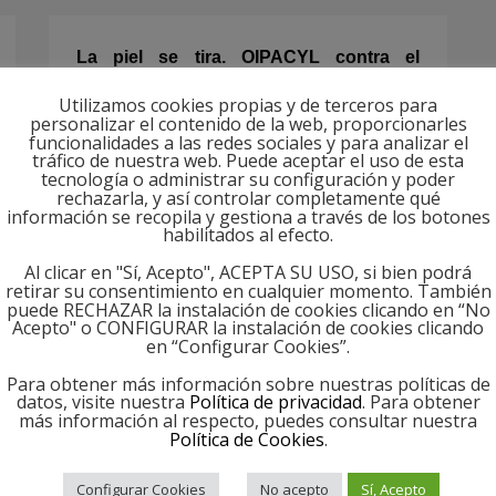
La piel se tira. OIPACYL contra el
desperdicio alimentario.
Utilizamos cookies propias y de terceros para
personalizar el contenido de la web, proporcionarles
LUNES, 11 OCTUBRE 2021
BY
OIPACYL
funcionalidades a las redes sociales y para analizar el
tráfico de nuestra web. Puede aceptar el uso de esta
tecnología o administrar su configuración y poder
¿No habéis oído esta frase de vuestros
rechazarla, y así controlar completamente qué
información se recopila y gestiona a través de los botones
abuelos y vuestras abuelas: «Cuanto más
habilitados al efecto.
feo es un alimento, más natural y más
Al clicar en "Sí, Acepto", ACEPTA SU USO, si bien podrá
bueno está»? Vivimos en una época
retirar su consentimiento en cualquier momento. También
puede RECHAZAR la instalación de cookies clicando en “No
cargada de estereotipos y esta vez han
Acepto" o CONFIGURAR la instalación de cookies clicando
en “Configurar Cookies”.
llegado a la mesa. Como consumidores,
buscamos unos productos homogéneos
Para obtener más información sobre nuestras políticas de
datos, visite nuestra
Política de privacidad
. Para obtener
y con el mejor aspecto externo posible.
más información al respecto, puedes consultar nuestra
Política de Cookies
.
Compramos por los ojos
Configurar Cookies
No acepto
Sí, Acepto