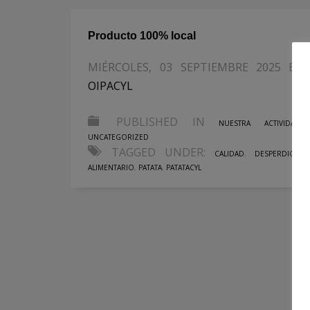
Producto 100% local
MIÉRCOLES, 03 SEPTIEMBRE 2025
BY
OIPACYL
PUBLISHED IN
NUESTRA ACTIVIDAD
,
UNCATEGORIZED
TAGGED UNDER:
CALIDAD
,
DESPERDICIO
ALIMENTARIO
,
PATATA
,
PATATACYL